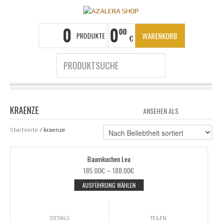
0
0
00
PRODUKTE
WARENKORB
€
LEEREN
KRAENZE
ANSEHEN ALS
GRID
LIS
Startseite
/ kraenze
Baumkuchen Lea
185.00
€
–
188.00
€
AUSFÜHRUNG WÄHLEN
DETAILS
TEILEN