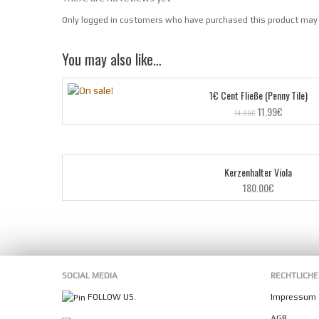
Only logged in customers who have purchased this product may 
You may also like…
1€ Cent Fließe (Penny Tile)
Ursprünglicher
Aktueller
11.99
€
14.99
€
Preis
Preis
war:
ist:
14.99€
11.99€.
Kerzenhalter Viola
180.00
€
SOCIAL MEDIA
RECHTLICHE
FOLLOW US.
Impressum
AGB