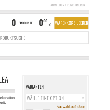
ANMELDEN
/
REGISTRIEREN
0
0
00
WARENKORB LEEREN
PRODUKTE
€
LEA
VARIANTEN
Dekoration
eit.
Auswahl aufheben