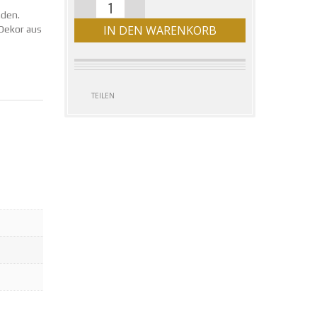
BAUMKUCHEN
nden.
IN DEN WARENKORB
LEA MENGE
 Dekor aus
TEILEN